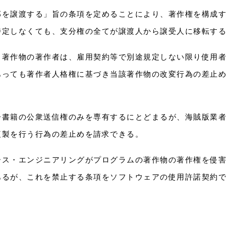
部を譲渡する」旨の条項を定めることにより、著作権を構成
特定しなくても、支分権の全てが譲渡人から譲受人に移転す
る著作物の著作者は、雇用契約等で別途規定しない限り使用
あっても著作者人格権に基づき当該著作物の改変行為の差止
子書籍の公衆送信権のみを専有するにとどまるが、海賊版業
複製を行う行為の差止めを請求できる。
ース・エンジニアリングがプログラムの著作物の著作権を侵
あるが、これを禁止する条項をソフトウェアの使用許諾契約