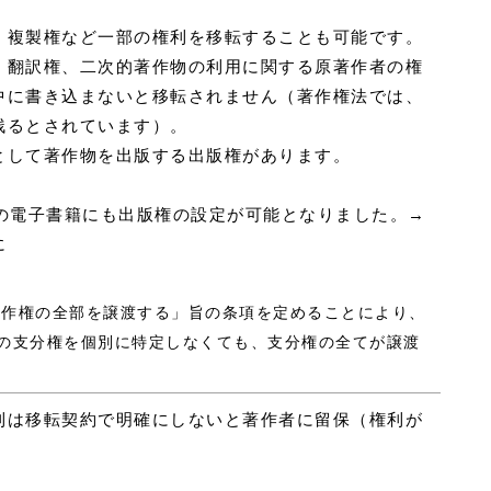
。複製権など一部の権利を移転することも可能です。
、翻訳権、二次的著作物の利用に関する原著作者の権
中に書き込まないと移転されません（著作権法では、
残るとされています）。
として著作物を出版する出版権があります。
外の電子書籍にも出版権の設定が可能となりました。→
に
「著作権の全部を譲渡する」旨の条項を定めることにより、
の支分権を個別に特定しなくても、支分権の全てが譲渡
利は移転契約で明確にしないと著作者に留保（権利が