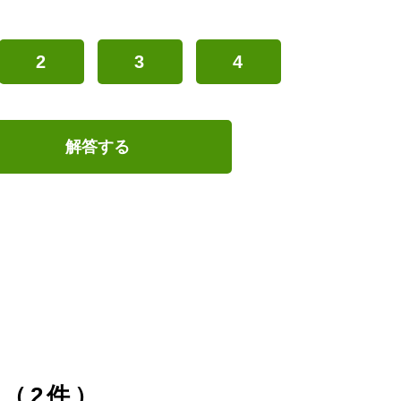
2
3
4
解答する
（2件）