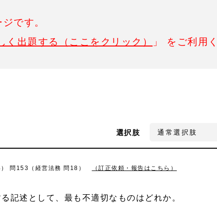
ージです。
しく出題する（ここをクリック）
」 をご利用
選択肢
） 問153（経営法務 問18）
（訂正依頼・報告はこちら）
する記述として、最も不適切なものはどれか。