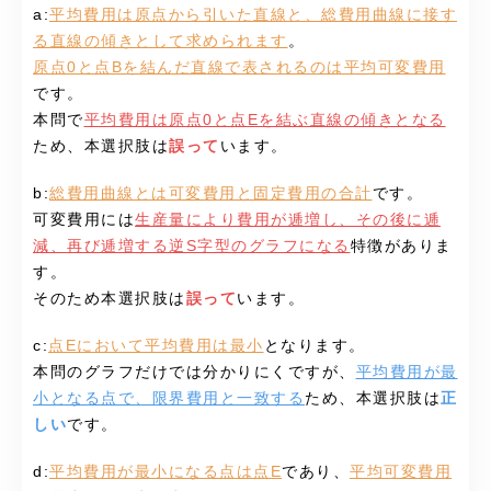
a:
平均費用は原点から引いた直線と、総費用曲線に接す
る直線の傾きとして求められます
。
原点0と点Bを結んだ直線で表されるのは平均可変費用
です。
本問で
平均費用は原点0と点Eを結ぶ直線の傾きとなる
ため、本選択肢は
誤って
います。
b:
総費用曲線とは可変費用と固定費用の合計
です。
可変費用には
生産量により費用が逓増し、その後に逓
減、再び逓増する逆S字型のグラフになる
特徴がありま
す。
そのため本選択肢は
誤って
います。
c:
点Eにおいて平均費用は最小
となります。
本問のグラフだけでは分かりにくですが、
平均費用が最
小となる点で、限界費用と一致する
ため、本選択肢は
正
しい
です。
d:
平均費用が最小になる点は点E
であり、
平均可変費用