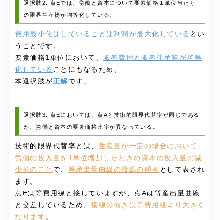
選択肢2. 点Eでは、労働と資本について要素価格１単位当たり
の限界生産物が均等化している。
費用最小化はしていることは利潤が最大化している
とい
うことです。
要素価格1単位において、
限界費用と限界生産物が均等
化している
ことにもなるため、
本選択肢が
正解
です。
選択肢3. 点Eにおいては、点Aと技術的限界代替率が同じである
が、労働と資本の要素価格比率が異なっている。
技術的限界代替率とは、
生産量が一定の場合において、
労働の投入量を1単位増加したときの資本の投入量の減
少分のこと
で、
等産出量曲線の接線の傾き
として表され
ます。
点Eは等費用線と接していますが、点Aは等産出量曲線
と交差しているため、
接線の傾きは等費用線より大きく
なります
。