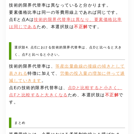
技術的限界代替率は異なっていると分かります。
要素価格比率は同一の等費用線上であれば同じです。
点Eと点Aは
技術的限界代替率は異なり、要素価格比率
は同じである
ため、本選択肢は
不正解
です。
選択肢4. 点Eにおける技術的限界代替率は、点Dと比べると大き
く、点Fと比べると小さい。
技術的限界代替率は、
等産出量曲線の接線の傾きとして
表される
特徴に加えて、
労働の投入量の増加に伴って逓
減していきます
。
点Eの技術的限界代替率は、
点Dと比較すると小さく、
点Fと比較すると大きくなる
ため、本選択肢は
不正解
で
す。
まとめ