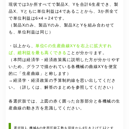
現状では3か所すべてで製品X、Yを合計6生産でき、製
品X、Yともに単位利益は4であることから、3か所全て
で単位利益は6×4＝24です。
（製品Xのみ、製品Yのみ、製品XとYを組み合わせて
も、単位利益は同じ）
・以上から、
単位Cの生産曲線XYを右上に拡大すれ
ば、総利益を最も高くできる
ことが分かります。
（本問は
経済学・経済政策風に説明した方が分かりやす
いため、
グラフで描かれている各機械の曲線XYを便宜
的に「生産曲線」と称します）
→経済学・経済政策の予算制約線を思い出してくださ
い。（詳しくは、解答のまとめを参照してください）
各選択肢では、上図の
赤く囲った台形部分と各機械の生
産曲線の動き方を意識してください。
選択肢1. 機械Aの使用可能工数を現状から4引き上げて12とす