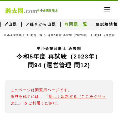
中小企業診断士
📁問題一覧
🖊出題
📌続きから出題
📖試験情報
中小企業診断士
問題一覧
令和5年度 再試験（2023年）
問94 （運営管理
中小企業診断士 過去問
令和5年度 再試験（2023年）
問94 (運営管理 問12)
このページは閲覧用ページです。
履歴を残すには、 「
新しく出題する（ここをクリッ
ク）
」 をご利用ください。