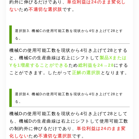
約外に伸びるだけであり、
単位利益は24のまま変化し
ない
ため
不適切な選択肢
です。
選択肢3. 機械Cの使用可能工数を現状から4引き上げて28とす
る。
機械Cの使用可能工数を現状から4引き上げて28とする
と、機械Cの生産曲線は右上にシフトして
製品Xまたは
Yを1増産することができる
ため
総利益を24→28
にする
ことができます。したがって
正解の選択肢
となります。
選択肢4. 機械Dの使用可能工数を現状から4引き上げて28とす
る。
機械Dの使用可能工数を現状から4引き上げて28として
も、機械Dの生産曲線は右上にシフトして使用可能工数
の制約外に伸びるだけであり、
単位利益は24のまま変
化しない
ため
不適切な選択肢
です。