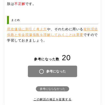
肢は
不正解
です。
まとめ
現在価値に割引く考え方
や、そのために用いる
複利現価
係数と年金現価係数を理解しておくことは重要
ですので
学習しておきましょう。
20
参考になった数
参考になった
参考にならなかった
この解説の修正を提案する