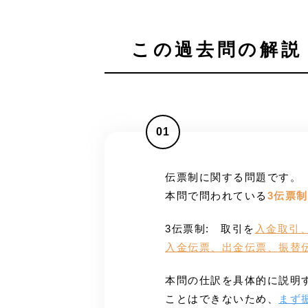
この過去問の解説 
01
伝票制に関する問題です。
本問で問われている
3伝票制
3伝票制: 取引を
入金取引
入金伝票、出金伝票、振替
本問の仕訳を具体的に説明
ことはできないため、
まず