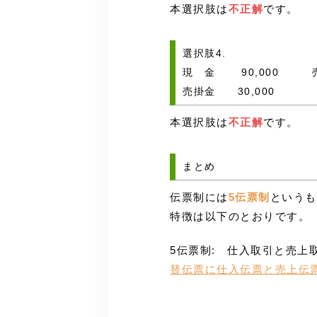
本選択肢は
不正解
です。
選択肢4.
現 金 90,000 売
売掛金 30,000
本選択肢は
不正解
です。
まとめ
伝票制には
5伝票制
というも
特徴は以下のとおりです。
5伝票制: 仕入取引と売上
替伝票に仕入伝票と売上伝