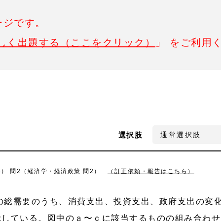
ージです。
しく出題する（ここをクリック）
」 をご利用
選択肢
年） 問2（経済学・経済政策 問2）
（訂正依頼・報告はこちら）
本の総需要のうち、消費支出、投資支出、政府支出の変
示している。図中のａ〜ｃに該当するものの組み合わせ