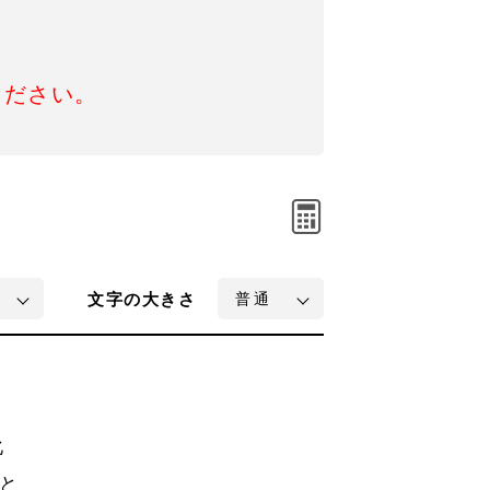
ください。
文字
の大きさ
化
と