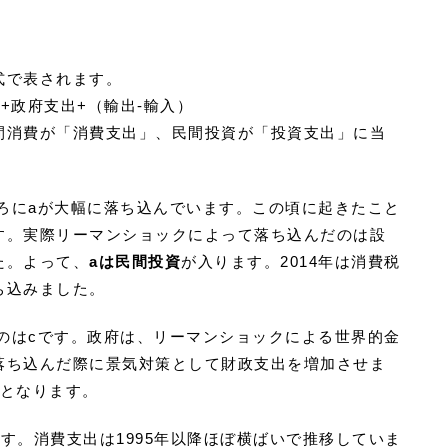
式で表されます。
+政府支出+（輸出-輸入）
間消費が「消費支出」、民間投資が「投資支出」に当
ごろにaが大幅に落ち込んでいます。この頃に起きたこと
す。実際リーマンショックによって落ち込んだのは設
た。よって、
aは民間投資
が入ります。2014年は消費税
ち込みました。
たのはcです。政府は、リーマンショックによる世界的金
落ち込んだ際に景気対策として財政支出を増加させま
となります。
す。消費支出は1995年以降ほぼ横ばいで推移していま